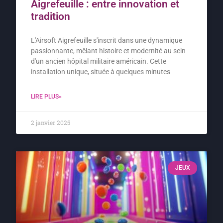
Aigrefeuille : entre innovation et
tradition
L'Airsoft Aigrefeuille s'inscrit dans une dynamique
passionnante, mêlant histoire et modernité au sein
d'un ancien hôpital militaire américain. Cette
installation unique, située à quelques minutes
LIRE PLUS»
2 janvier 2025
JEUX