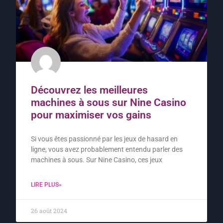
Découvrez les meilleures
machines à sous sur Nine Casino
pour maximiser vos gains
Si vous êtes passionné par les jeux de hasard en
ligne, vous avez probablement entendu parler des
machines à sous. Sur Nine Casino, ces jeux
LIRE PLUS»
26 août 2024