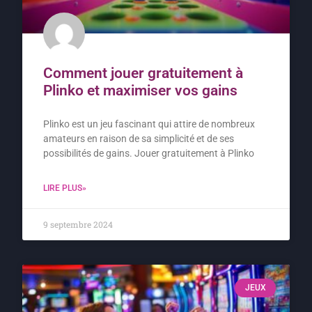
Comment jouer gratuitement à
Plinko et maximiser vos gains
Plinko est un jeu fascinant qui attire de nombreux
amateurs en raison de sa simplicité et de ses
possibilités de gains. Jouer gratuitement à Plinko
LIRE PLUS»
9 septembre 2024
JEUX