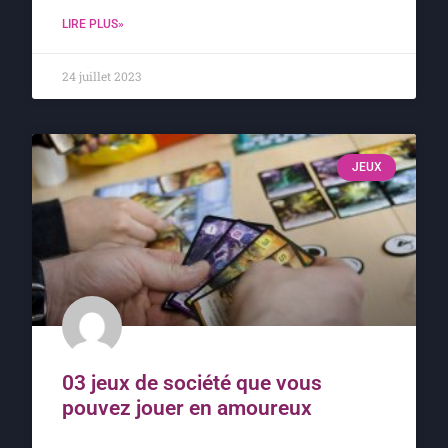
LIRE PLUS»
24 juillet 2023
JEUX
03 jeux de société que vous
pouvez jouer en amoureux